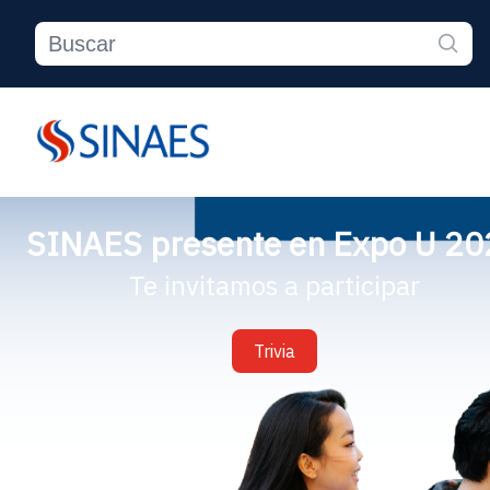
SINAES presente en Expo U 20
Te invitamos a participar
Trivia