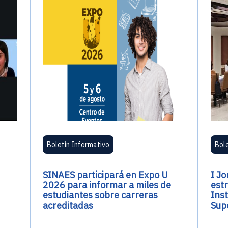
Boletín Informativo
Bol
SINAES participará en Expo U
I Jo
2026 para informar a miles de
est
estudiantes sobre carreras
Ins
acreditadas
Supe