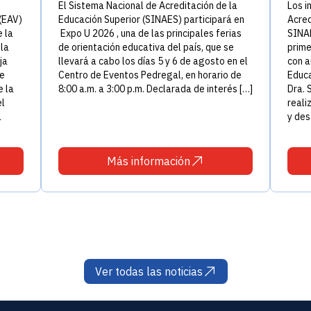
El Sistema Nacional de Acreditación de la
Los i
(EAV)
Educación Superior (SINAES) participará en
Acred
 la
Expo U 2026 , una de las principales ferias
SINAE
 la
de orientación educativa del país, que se
prime
ja
llevará a cabo los días 5 y 6 de agosto en el
con a
de
Centro de Eventos Pedregal, en horario de
Educa
e la
8:00 a.m. a 3:00 p.m. Declarada de interés […]
Dra. 
el
reali
a
y des
Más información
Ver todas las noticias