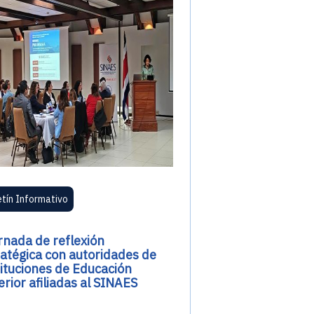
etín Informativo
rnada de reflexión
ratégica con autoridades de
tituciones de Educación
rior afiliadas al SINAES