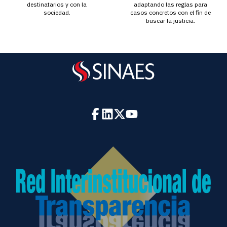
destinatarios y con la
adaptando las reglas para
sociedad.
casos concretos con el fin de
buscar la justicia.