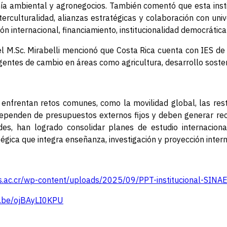
ía ambiental y agronegocios. También comentó que esta ins
erculturalidad, alianzas estratégicas y colaboración con univ
n internacional, financiamiento, institucionalidad democrática
el M.Sc. Mirabelli mencionó que Costa Rica cuenta con IES de
gentes de cambio en áreas como agricultura, desarrollo sosten
 enfrentan retos comunes, como la movilidad global, las restr
ependen de presupuestos externos fijos y deben generar rec
des, han logrado consolidar planes de estudio internacional
égica que integra enseñanza, investigación y proyección intern
es.ac.cr/wp-content/uploads/2025/09/PPT-institucional-SIN
u.be/ojBAyLI0KPU