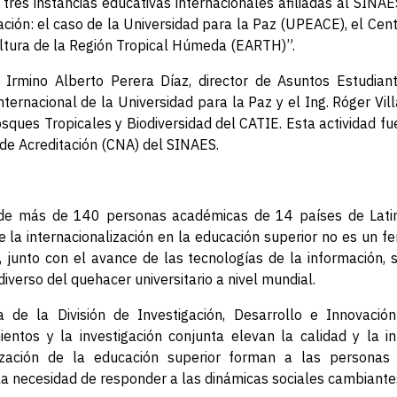
tres instancias educativas internacionales afiliadas al SINA
zación: el caso de la Universidad para la Paz (UPEACE), el Cen
ltura de la Región Tropical Húmeda (EARTH)”.
 Irmino Alberto Perera Díaz, director de Asuntos Estudian
ternacional de la Universidad para la Paz y el Ing. Róger Vi
ques Tropicales y Biodiversidad del CATIE. Esta actividad fu
de Acreditación (CNA) del SINAES.
 de más de 140 personas académicas de 14 países de Latin
ue la internacionalización en la educación superior no es un 
l, junto con el avance de las tecnologías de la información, 
iverso del quehacer universitario a nivel mundial.
 de la División de Investigación, Desarrollo e Innovació
ientos y la investigación conjunta elevan la calidad y la in
lización de la educación superior forman a las personas
y la necesidad de responder a las dinámicas sociales cambiant