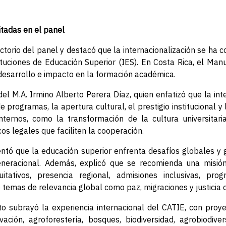
itadas en el panel
ctorio del panel y destacó que la internacionalización se ha c
ituciones de Educación Superior (IES). En Costa Rica, el Ma
 desarrollo e impacto en la formación académica.
del M.A. Irmino Alberto Perera Díaz, quien enfatizó que la int
e programas, la apertura cultural, el prestigio institucional 
nternos, como la transformación de la cultura universitaria
cos legales que faciliten la cooperación.
tó que la educación superior enfrenta desafíos globales y g
neracional. Además, explicó que se recomienda una misión i
uitativos, presencia regional, admisiones inclusivas, progr
emas de relevancia global como paz, migraciones y justicia c
to subrayó la experiencia internacional del CATIE, con proye
vación, agroforestería, bosques, biodiversidad, agrobiodive