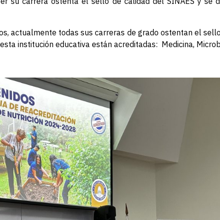
er su carrera ostenta el sello de calidad del SINAES y se d
, actualmente todas sus carreras de grado ostentan el sell
 esta institución educativa están acreditadas: Medicina, Microbi