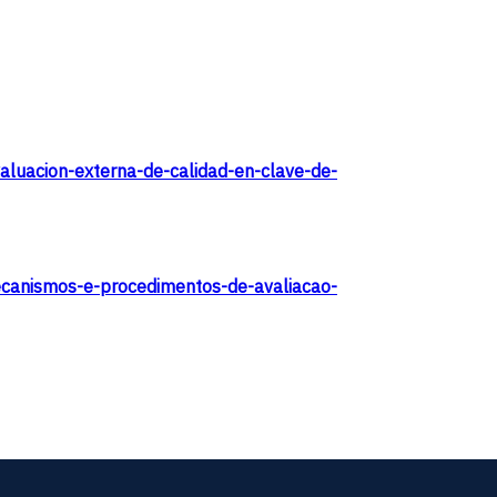
luacion-externa-de-calidad-en-clave-de-
canismos-e-procedimentos-de-avaliacao-