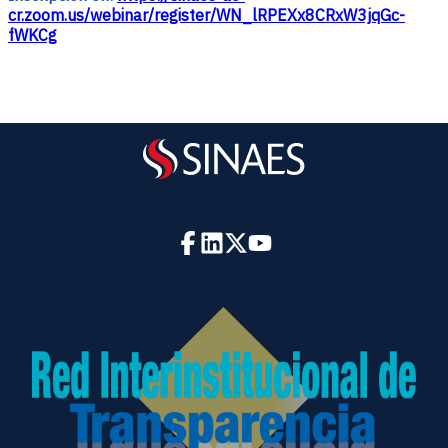
cr.zoom.us/webinar/register/WN_lRPEXx8CRxW3jqGc-
fWKCg