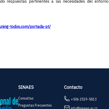
iendo respuestas pertinentes a las necesidades del entorn
tuning-todos.com/portada-pt/
SINAES
Contacto
Consultas
+506 2519-5813
Preguntas Frecuentes
info@sinaes.ac.cr