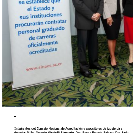
Integrantes del Consejo Nacional de Acreditación y expositores de izquierda a
derecha: M.Sc. Gerardo Mirabelli Biamonte, Dra. Susan Francis Salazar, Dra. Lady