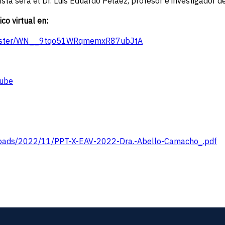
cista será el Dr. Luis Eduardo Peláez, profesor e investigador 
co virtual en:
/register/WN__9tqo51WRqmemxR87ubJtA
Tube
ploads/2022/11/PPT-X-EAV-2022-Dra.-Abello-Camacho_.pdf