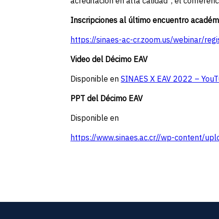
acreditación en alta calidad”, el conferen
Inscripciones al último encuentro académi
https://sinaes-ac-cr.zoom.us/webinar
Video del Décimo EAV
Disponible en
SINAES X EAV 2022 – You
PPT del Décimo EAV
Disponible en
https://www.sinaes.ac.cr//wp-content/u