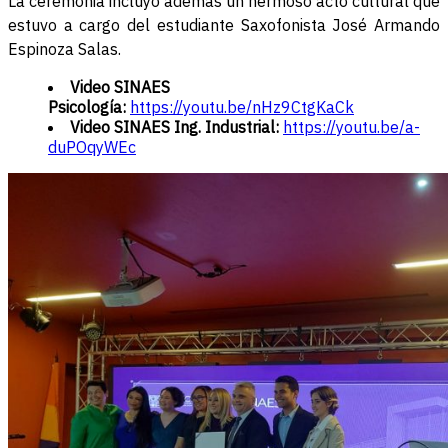
La ceremonia incluyó además un hermoso acto cultural que
estuvo a cargo del estudiante Saxofonista José Armando
Espinoza Salas.
Video SINAES
Psicología:
https://youtu.be/nHz9CtgKaCk
Video SINAES Ing. Industrial:
https://youtu.be/a-
duPOqyWEc