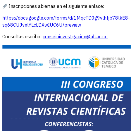
Inscripciones abiertas en el siguiente enlace:
https://docs.google.com/forms/d/1MqcTD0g9vlhIjb78lkE8-
sq68CUJvnlYLcLDXwIUC6U/preview
Consultas escribir:
consejoinvestigacion@uh.ac.cr