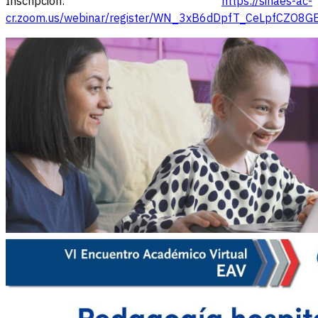
Inscripción:
https://sinaes-ac-
cr.zoom.us/webinar/register/WN_3xB6dDpfT_CeLpfCZO8G