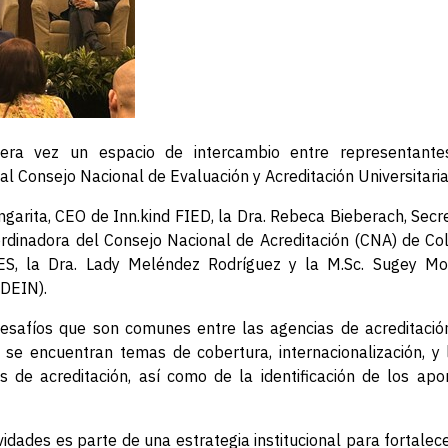
era vez un espacio de intercambio entre representantes
 al Consejo Nacional de Evaluación y Acreditación Universit
a Angarita, CEO de Inn.kind FIED, la Dra. Rebeca Bieberach, S
ordinadora del Consejo Nacional de Acreditación (CNA) de Co
ES, la Dra. Lady Meléndez Rodríguez y la M.Sc. Sugey Mon
NDEIN).
safíos que son comunes entre las agencias de acreditación,
s se encuentran temas de cobertura, internacionalización, y 
as de acreditación, así como de la identificación de los ap
vidades es parte de una estrategia institucional para fortalec