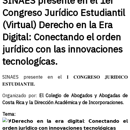
SINAES presente en el 1er
Congreso Jurídico Estudiantil
(Virtual) Derecho en la Era
Digital: Conectando el orden
jurídico con las innovaciones
tecnologícas.
SINAES presente en el 𝐈 𝐂𝐎𝐍𝐆𝐑𝐄𝐒𝐎 𝐉𝐔𝐑𝐈́𝐃𝐈𝐂𝐎
𝐄𝐒𝐓𝐔𝐃𝐈𝐀𝐍𝐓𝐈𝐋
Organizado por:
El Colegio de Abogados y Abogadas de
Costa Rica y la Dirección Académica y de Incorporaciones.
Tema:
𝗗𝗲𝗿𝗲𝗰𝗵𝗼 𝗲𝗻 𝗹𝗮 𝗲𝗿𝗮 𝗱𝗶𝗴𝗶𝘁𝗮𝗹: 𝗖𝗼𝗻𝗲𝗰𝘁𝗮𝗻𝗱𝗼 𝗲𝗹
𝗼𝗿𝗱𝗲𝗻 𝗷𝘂𝗿𝗶́𝗱𝗶𝗰𝗼 𝗰𝗼𝗻 𝗶𝗻𝗻𝗼𝘃𝗮𝗰𝗶𝗼𝗻𝗲𝘀 𝘁𝗲𝗰𝗻𝗼𝗹𝗼́𝗴𝗶𝗰𝗮𝘀